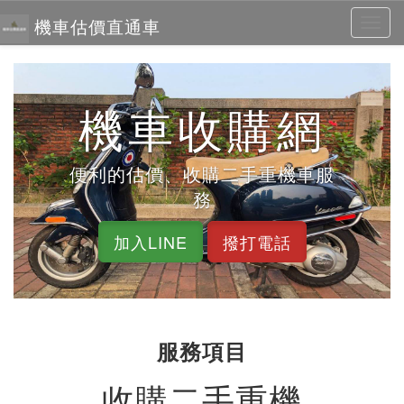
機車估價直通車
Toggl
navig
機車收購網
便利的估價、收購二手重機車服
務
加入LINE
撥打電話
服務項目
收購二手重機